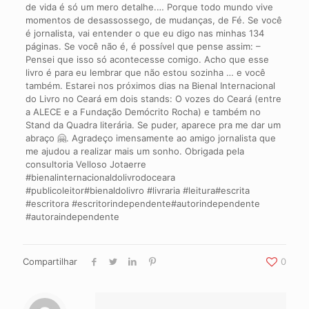
de vida é só um mero detalhe.… Porque todo mundo vive
momentos de desassossego, de mudanças, de Fé. Se você
é jornalista, vai entender o que eu digo nas minhas 134
páginas. Se você não é, é possível que pense assim: –
Pensei que isso só acontecesse comigo. Acho que esse
livro é para eu lembrar que não estou sozinha … e você
também. Estarei nos próximos dias na Bienal Internacional
do Livro no Ceará em dois stands: O vozes do Ceará (entre
a ALECE e a Fundação Demócrito Rocha) e também no
Stand da Quadra literária. Se puder, aparece pra me dar um
abraço 🤗. Agradeço imensamente ao amigo jornalista que
me ajudou a realizar mais um sonho. Obrigada pela
consultoria Velloso Jotaerre
#bienalinternacionaldolivrodoceara
#publicoleitor#bienaldolivro #livraria #leitura#escrita
#escritora #escritorindependente#autorindependente
#autoraindependente
Compartilhar
0