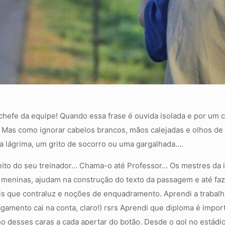
o chefe da equipe! Quando essa frase é ouvida isolada e por u
Mas como ignorar cabelos brancos, mãos calejadas e olhos de á
a lágrima, um grito de socorro ou uma gargalhada….
peito do seu treinador… Chama-o até Professor… Os mestres da
s meninas, ajudam na construção do texto da passagem e até faz
s que contraluz e noções de enquadramento. Aprendi a trabalha
agamento cai na conta, claro!) rsrs Aprendi que diploma é impor
o desses caras a cada apertar do botão. Desde o gol no estádi